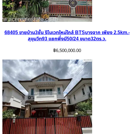
68405 ขายบ้าน3ชั้น รีโนเวทใหม่ใกล้ BTSบางจาก เพียง 2.5km.-
สุขุมวิท93 แยกพึ่งมี50/24 ขนาด32ตร.ว.
฿
6,500,000.00