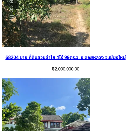
68204 ขาย ที่ดินสวนลำไย 4ไร่ 99ตร.ว. อ.ดอยหลวง จ.เชียงใหม่
฿
2,000,000.00