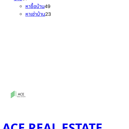
7
ค้
า
4
น
สิ
หาซื้อบ้าน
49
สิ
า
9
2
ค้
น
หาเช่าบ้าน
23
น
สิ
3
า
ค้
ค้
น
สิ
า
า
ค้
น
า
ค้
า
ACE REAL ESTATE