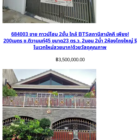
684003 ขาย ทาวน์โฮม 2ชั้น ใกล้ BTSสถานีสามัคคี เพียง!
200เมตร ซ.ติวานนท์45 ขนาด23 ตร.ว. 2นอน 2น้ำ 2ห้องโถงใหญ่ รี
โนเวทใหม่สวยมาก!ด้วยวัสดุคุณภาพ
฿
3,500,000.00