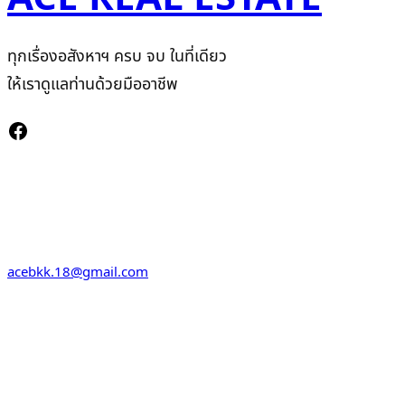
ทุกเรื่องอสังหาฯ ครบ จบ ในที่เดียว
ให้เราดูแลท่านด้วยมืออาชีพ
Facebook
Contact Us
129/299 Moo7 Maha Sawat, Bang Kruai , Nonthaburi 11130
acebkk.18@gmail.com
Lind ID: @acehome
094-333-1545