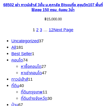
68502 เช่า ทาวน์เฮ้าส์ 3ชั้น ม.ศุภาลัย Btsแบริ่ง สุขุมวิท107 พื้นที่
ใช้สอย 150 ตรม. 4นอน 3น้ำ
฿
15,000.00
1
2
3
…
12
Next Page
3
Uncategorized
37
1
7
All
181
8
1
สิ
Best Seller
1
1
7
สิ
น
คอนโด
74
สิ
4
น
ค้
2
หาซื้อคอนโด
27
น
สิ
ค้
า
7
4
หาเช่าคอนโด
47
ค้
น
1
า
สิ
7
ทาวน์เฮ้าส์
11
า
4
ค้
1
น
สิ
ที่ดิน
40
0
า
สิ
ค้
น
1
ที่ดินกรุงเทพ
11
สิ
น
า
ค้
1
3
ที่ดินต่างจังหวัด
30
6
น
ค้
า
สิ
0
บ้าน
67